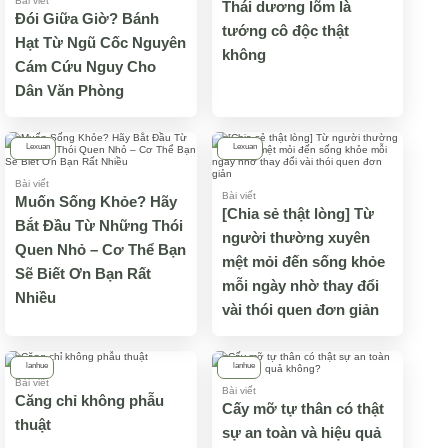
Bài viết
Thái dương lõm là
Đói Giữa Giờ? Bánh
tướng cô độc thật
Hạt Từ Ngũ Cốc Nguyên
không
Cám Cứu Nguy Cho
Dân Văn Phòng
Lexuan
Lexuan
Bài viết
Bài viết
Muốn Sống Khỏe? Hãy
[Chia sẻ thật lòng] Từ
Bắt Đầu Từ Những Thói
người thường xuyên
Quen Nhỏ – Cơ Thể Bạn
mệt mỏi đến sống khỏe
Sẽ Biết Ơn Bạn Rất
mỗi ngày nhờ thay đổi
Nhiều
vài thói quen đơn giản
lanhue
lanhue
Bài viết
Bài viết
Căng chỉ không phẫu
Cấy mỡ tự thân có thật
thuật
sự an toàn và hiệu quả