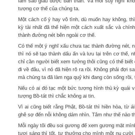
làm sao giấu được bản thân. Và mỗi suy nghĩ kh
tượng cơ thể của chúng ta.
Một cách cố ý hay vô tình, dù muốn hay không, thì
kỳ tài nhất đã thể hiện một cách xuất sắc và chín
thành đường nét bên ngoài cơ thể.
Có thể một ý nghĩ xấu chưa tạc thành đường nét, như
thì nó sẽ tạo thành dấu ấn và lưu lại trên cơ thể,
chỉ cần người biết xem tướng thôi cũng có thể biết
đi về đâu, vì nó đã hiện rõ ra rồi. Không phải đợi s
mà chúng ta đã làm ngạ quỷ khi đang còn sống rồi,
Nếu có ai đó tạc một bức tượng hình thù kỳ quái v
tượng Bồ-tát thì chắc không ai tin.
Vì ai cũng biết rằng Phật, Bồ-tát thì hiền hòa, từ
ghê sợ đến nỗi không dám nhìn. Tâm như thế nào th
Mỗi ngày tôi đều soi gương để xem gương mặt mìn
tươi sáng thì tốt, tự thưởng cho mình một nụ cười