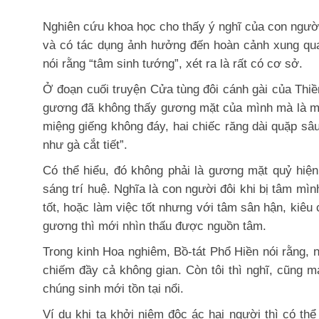
Nghiên cứu khoa học cho thấy ý nghĩ của con người
và có tác dụng ảnh hưởng đến hoàn cảnh xung qua
nói rằng “tâm sinh tướng”, xét ra là rất có cơ sở.
Ở đoạn cuối truyện Cửa tùng đôi cánh gài của Thiề
gương đã không thấy gương mặt của mình mà là mặt
miệng giếng không đáy, hai chiếc răng dài quặp s
như gà cắt tiết”.
Có thể hiểu, đó không phải là gương mặt quỷ hiện
sáng trí huệ. Nghĩa là con người đôi khi bị tâm mìn
tốt, hoặc làm việc tốt nhưng với tâm sân hận, kiêu
gương thì mới nhìn thấu được nguồn tâm.
Trong kinh Hoa nghiêm, Bồ-tát Phổ Hiền nói rằng, 
chiếm đầy cả không gian. Còn tôi thì nghĩ, cũng 
chúng sinh mới tồn tại nổi.
Ví dụ khi ta khởi niệm độc ác hại người thì có thể