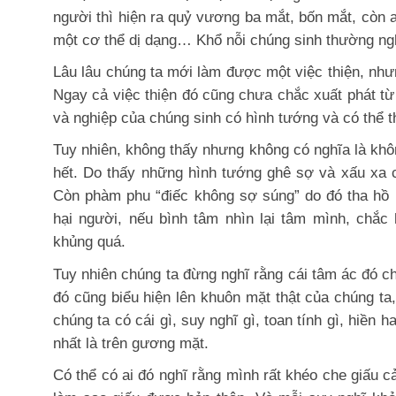
người thì hiện ra quỷ vương ba mắt, bốn mắt, còn 
một cơ thể dị dạng… Khổ nỗi chúng sinh thường ngh
Lâu lâu chúng ta mới làm được một việc thiện, như
Ngay cả việc thiện đó cũng chưa chắc xuất phát từ
và nghiệp của chúng sinh có hình tướng và có thể 
Tuy nhiên, không thấy nhưng không có nghĩa là kh
hết. Do thấy những hình tướng ghê sợ và xấu xa c
Còn phàm phu “điếc không sợ súng” do đó tha hồ 
hại người, nếu bình tâm nhìn lại tâm mình, chắc
khủng quá.
Tuy nhiên chúng ta đừng nghĩ rằng cái tâm ác đó ch
đó cũng biểu hiện lên khuôn mặt thật của chúng ta
chúng ta có cái gì, suy nghĩ gì, toan tính gì, hiền 
nhất là trên gương mặt.
Có thể có ai đó nghĩ rằng mình rất khéo che giấu 