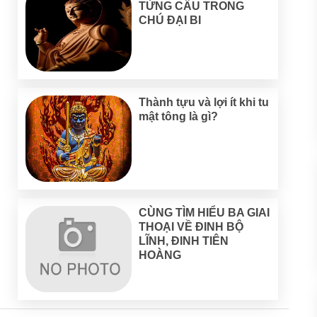
TỪNG CÂU TRONG
CHÚ ĐẠI BI
Thành tựu và lợi ít khi tu
mật tông là gì?
CÙNG TÌM HIỂU BA GIAI
THOẠI VỀ ĐINH BỘ
LĨNH, ĐINH TIÊN
HOÀNG