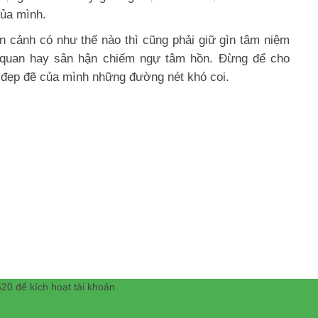
của mình.
n cảnh có như thế nào thì cũng phải giữ gìn tâm niệm
bi quan hay sân hận chiếm ngự tâm hồn. Đừng để cho
đẹp đẽ của mình những đường nét khó coi.
20 để kích hoạt tài khoản