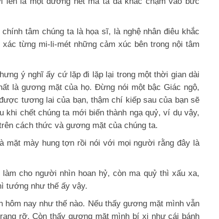
ởi lên là một đường nét mà ta đã khắc chạm vào bức
 chính tâm chúng ta là họa sĩ, là nghệ nhân điêu khắc
h xác từng mi-li-mét những cảm xúc bên trong nội tâm
ng ý nghĩ ấy cứ lặp đi lặp lại trong một thời gian dài
 nhất là gương mặt của họ. Đừng nói một bậc Giác ngộ,
 được tương lai của bạn, thậm chí kiếp sau của bạn sẽ
au khi chết chúng ta mới biến thành ngạ quỷ, ví dụ vậy,
 trên cách thức và gương mặt của chúng ta.
à mặt mày hung tợn rồi nói với mọi người rằng đây là
 ái làm cho người nhìn hoan hỷ, còn ma quỷ thì xấu xa,
ì tướng như thế ấy vậy.
h hôm nay như thế nào. Nếu thấy gương mặt mình vẫn
 rạng rỡ. Còn thấy gương mặt mình bí xị như cái bánh