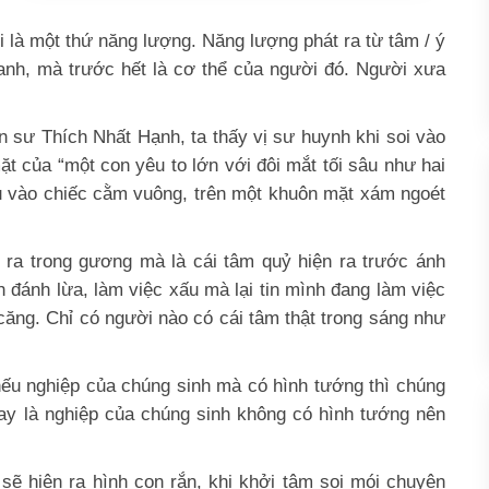
 là một thứ năng lượng. Năng lượng phát ra từ tâm / ý
nh, mà trước hết là cơ thể của người đó. Người xưa
n sư Thích Nhất Hạnh, ta thấy vị sư huynh khi soi vào
 của “một con yêu to lớn với đôi mắt tối sâu như hai
âu vào chiếc cằm vuông, trên một khuôn mặt xám ngoét
 ra trong gương mà là cái tâm quỷ hiện ra trước ánh
h đánh lừa, làm việc xấu mà lại tin mình đang làm việc
 căng. Chỉ có người nào có cái tâm thật trong sáng như
nếu nghiệp của chúng sinh mà có hình tướng thì chúng
may là nghiệp của chúng sinh không có hình tướng nên
 sẽ hiện ra hình con rắn, khi khởi tâm soi mói chuyện