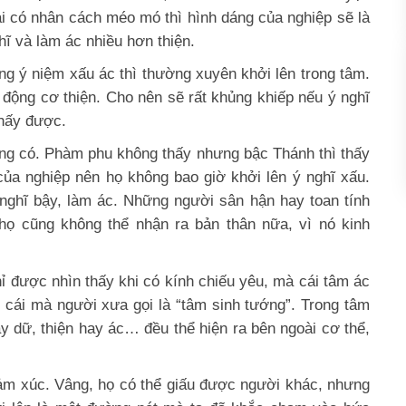
ai có nhân cách méo mó thì hình dáng của nghiệp sẽ là
ĩ và làm ác nhiều hơn thiện.
ng ý niệm xấu ác thì thường xuyên khởi lên trong tâm.
 động cơ thiện. Cho nên sẽ rất khủng khiếp nếu ý nghĩ
thấy được.
ông có. Phàm phu không thấy nhưng bậc Thánh thì thấy
ủa nghiệp nên họ không bao giờ khởi lên ý nghĩ xấu.
nghĩ bậy, làm ác. Những người sân hận hay toan tính
 họ cũng không thể nhận ra bản thân nữa, vì nó kinh
ỉ được nhìn thấy khi có kính chiếu yêu, mà cái tâm ác
, cái mà người xưa gọi là “tâm sinh tướng”. Trong tâm
hay dữ, thiện hay ác… đều thể hiện ra bên ngoài cơ thể,
cảm xúc. Vâng, họ có thể giấu được người khác, nhưng