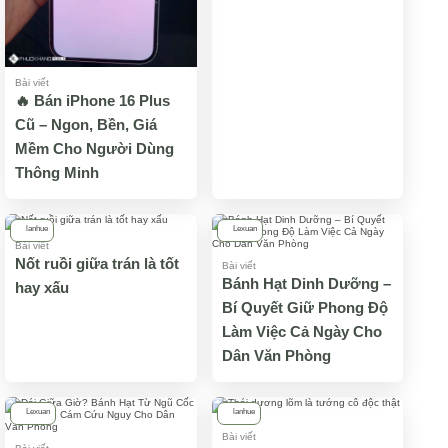
Bài viết
🔥 Bán iPhone 16 Plus
Cũ – Ngon, Bền, Giá
Mềm Cho Người Dùng
Thông Minh
lanhue
Lexuan
Bài viết
Nốt ruồi giữa trán là tốt
Bài viết
Bánh Hạt Dinh Dưỡng –
hay xấu
Bí Quyết Giữ Phong Độ
Làm Việc Cả Ngày Cho
Dân Văn Phòng
Lexuan
lanhue
Bài viết