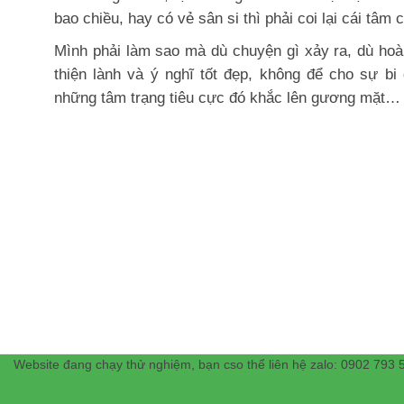
bao chiều, hay có vẻ sân si thì phải coi lại cái tâm 
Mình phải làm sao mà dù chuyện gì xảy ra, dù hoà
thiện lành và ý nghĩ tốt đẹp, không để cho sự 
những tâm trạng tiêu cực đó khắc lên gương mặt… 
Website đang chạy thử nghiệm, bạn cso thể liên hệ zalo: 0902 793 5