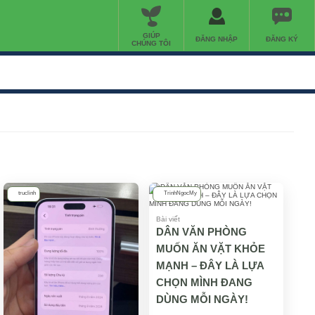
GIÚP
ĐĂNG NHẬP
ĐĂNG KÝ
CHÚNG TÔI
truclinh
TrinhNgocMy
Bài viết
DÂN VĂN PHÒNG
MUỐN ĂN VẶT KHỎE
MẠNH – ĐÂY LÀ LỰA
CHỌN MÌNH ĐANG
DÙNG MỖI NGÀY!