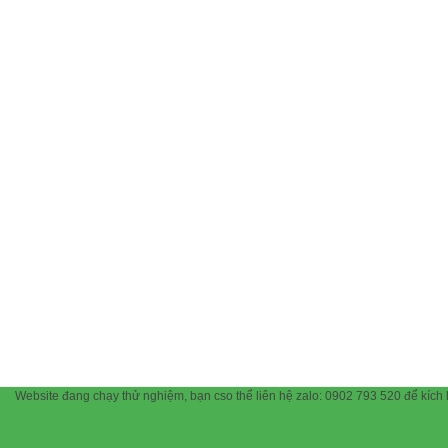
Website đang chạy thử nghiệm, bạn cso thể liên hệ zalo: 0902 793 520 để kích 