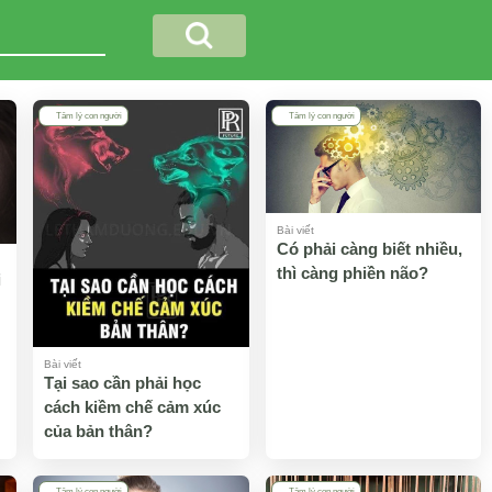
Tâm lý con người
Tâm lý con người
Bài viết
Có phải càng biết nhiều,
thì càng phiền não?
i
Bài viết
Tại sao cần phải học
cách kiềm chế cảm xúc
của bản thân?
Tâm lý con người
Tâm lý con người