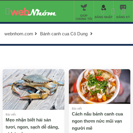
GIÚP
ĐĂNG NHẬP
ĐĂNG KÝ
CHÚNG TÔI
webnhom.com
Bánh canh cua Cô Dung
Bài viết
Cách nấu bánh canh cua
Bài viết
Mẹo nhận biết hải sản
ngon thơm nức mũi vạn
tươi, ngon, sạch dễ dàng,
người mê