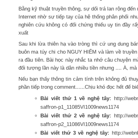
Bằng kỹ thuật truyền thông, sự dối trá lan rộng đ
Internet nhờ sự tiếp tay của hệ thống phân phối n
nghiên cứu không có đối chứng thiếu uy tin đầy rẩ
xuất
Sau khi lừa thiên hạ vào tròng thì cứ ung dung b
buôn ma túy chi cho NGUY HIỂM và làm về truyền t
ra đầu tiên. Bài học này nhắc ta nhớ câu chuyện mắ
đối tượng lần này là dân nhiều tiền nhưng .... À, mà 
Nếu bạn thấy thông tin cảm tính trên không đủ th
phần tiếp trong comment......Chịu khó đọc hết để bi
Bài viết thứ 1 về nghệ tây:
http://we
saffron-p1_11085VI1009news1174
Bài viết thứ 2 về nghệ tây:
http://we
saffron-p2_11086VI1009news1174
Bài viết thứ 3 về nghệ tây:
http://web