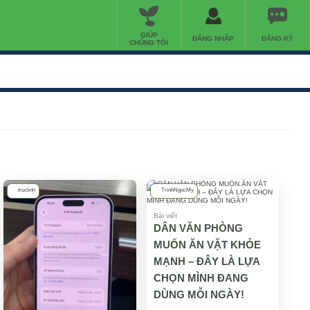
GIÚP
ĐĂNG NHẬP
ĐĂNG KÝ
CHÚNG TÔI
truclinh
TrinhNgocMy
Bài viết
DÂN VĂN PHÒNG
MUỐN ĂN VẶT KHỎE
MẠNH – ĐÂY LÀ LỰA
CHỌN MÌNH ĐANG
DÙNG MỖI NGÀY!