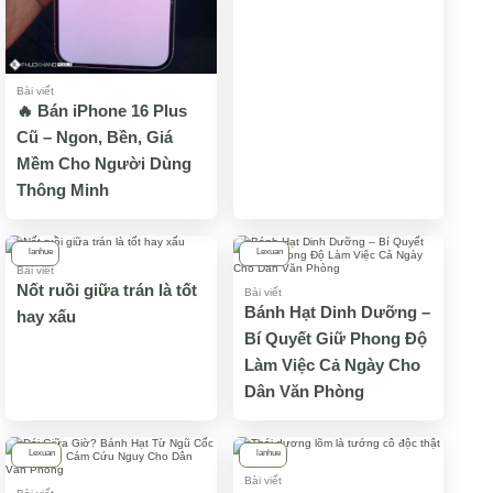
Bài viết
🔥 Bán iPhone 16 Plus
Cũ – Ngon, Bền, Giá
Mềm Cho Người Dùng
Thông Minh
lanhue
Lexuan
Bài viết
Nốt ruồi giữa trán là tốt
Bài viết
Bánh Hạt Dinh Dưỡng –
hay xấu
Bí Quyết Giữ Phong Độ
Làm Việc Cả Ngày Cho
Dân Văn Phòng
Lexuan
lanhue
Bài viết