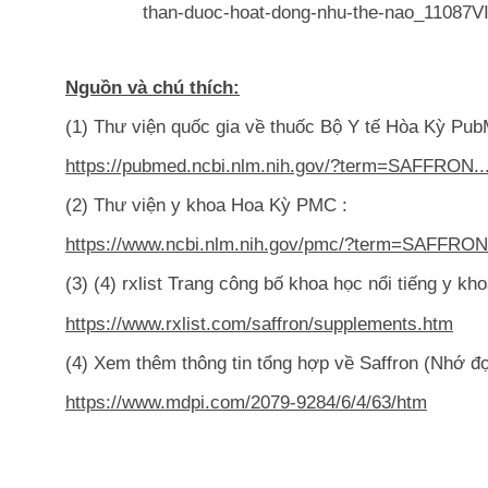
than-duoc-hoat-dong-nhu-the-nao_11087
Nguồn và chú thích:
(1) Thư viện quốc gia về thuốc Bộ Y tế Hòa Kỳ Pu
https://pubmed.ncbi.nlm.nih.gov/?term=SAFFRON..
(2) Thư viện y khoa Hoa Kỳ PMC :
https://www.ncbi.nlm.nih.gov/pmc/?term=SAFFRON
(3) (4) rxlist Trang công bố khoa học nổi tiếng y kho
https://www.rxlist.com/saffron/supplements.htm
(4) Xem thêm thông tin tổng hợp về Saffron (Nhớ đọ
https://www.mdpi.com/2079-9284/6/4/63/htm