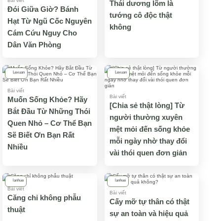
Bài viết
Thái dương lõm là
Đói Giữa Giờ? Bánh
tướng cô độc thật
Hạt Từ Ngũ Cốc Nguyên
không
Cám Cứu Nguy Cho
Dân Văn Phòng
Lexuan
Lexuan
Bài viết
Bài viết
Muốn Sống Khỏe? Hãy
[Chia sẻ thật lòng] Từ
Bắt Đầu Từ Những Thói
người thường xuyên
Quen Nhỏ – Cơ Thể Bạn
mệt mỏi đến sống khỏe
Sẽ Biết Ơn Bạn Rất
mỗi ngày nhờ thay đổi
Nhiều
vài thói quen đơn giản
lanhue
lanhue
Bài viết
Bài viết
Căng chỉ không phẫu
Cấy mỡ tự thân có thật
thuật
sự an toàn và hiệu quả