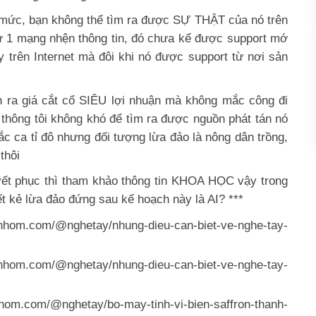
ến mức, bạn không thể tìm ra được SỰ THẬT của nó trên
hư 1 mạng nhện thông tin, đó chưa kể được support mớ
y trên Internet mà đôi khi nó được support từ nơi sản
án ra giá cắt cổ SIÊU lợi nhuận mà không mắc công đi
hông tôi không khó để tìm ra được nguồn phát tán nó
c ca tỉ đô nhưng đối tượng lừa đảo là nông dân trồng,
thôi
uyết phục thì tham khảo thông tin KHOA HỌC vậy trong
ết kẻ lừa đảo đứng sau kế hoạch này là AI? ***
bnhom.com/@nghetay/nhung-dieu-can-biet-ve-nghe-tay-
bnhom.com/@nghetay/nhung-dieu-can-biet-ve-nghe-tay-
nhom.com/@nghetay/bo-may-tinh-vi-bien-saffron-thanh-