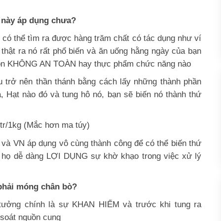
 này áp dụng chưa?
 có thể tìm ra được hàng trăm chất có tác dụng như ví
thật ra nó rất phổ biến và ăn uống hằng ngày của bạn
uồn KHÔNG AN TOÀN hay thực phẩm chức năng nào
ều trở nên thần thánh bằng cách lấy những thành phần
 Hạt nào đó và tung hô nó, bạn sẽ biến nó thành thứ
0tr/1kg (Mắc hơn ma túy)
và VN áp dụng vô cùng thành công để có thể biến thứ
i họ dễ dàng LỢI DỤNG sự khờ khạo trong việc xử lý
 phải móng chân bò?
tưởng chính là sự KHAN HIẾM và trước khi tung ra
 soát nguồn cung