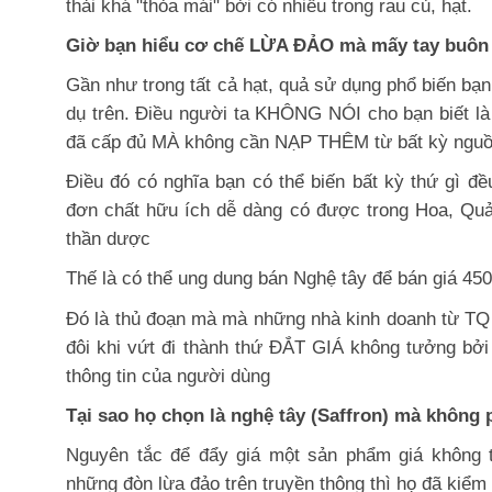
thải khá "thỏa mái" bởi có nhiều trong rau củ, hạt.
Giờ bạn hiểu cơ chế LỪA ĐẢO mà mấy tay buôn
Gần như trong tất cả hạt, quả sử dụng phổ biến bạn
dụ trên. Điều người ta KHÔNG NÓI cho bạn biết là 
đã cấp đủ MÀ không cần NẠP THÊM từ bất kỳ ng
Điều đó có nghĩa bạn có thể biến bất kỳ thứ gì đ
đơn chất hữu ích dễ dàng có được trong Hoa, Quả,
thần dược
Thế là có thể ung dung bán Nghệ tây để bán giá 45
Đó là thủ đoạn mà mà những nhà kinh doanh từ TQ 
đôi khi vứt đi thành thứ ĐẮT GIÁ không tưởng bở
thông tin của người dùng
Tại sao họ chọn là nghệ tây (Saffron) mà không
Nguyên tắc để đẩy giá một sản phẩm giá không 
những đòn lừa đảo trên truyền thông thì họ đã kiểm