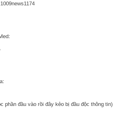
VI1009news1174
bMed:
.
a:
c phần đầu vào rồi đây kẻo bị đầu độc thông tin)